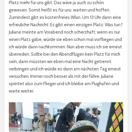
Platz mehr für uns gibt. Das wäre ja auch zu schön
gewesen. Somit heißt es für uns: warten und hoffen.
Zumindest gibt es kostenfreies Wlan. Um 13 Uhr dann eine
erfreuliche Nachricht: Es gibt einen einzigen Platz. Was tun?
Juliane meinte am Vorabend noch scherzhaft, wenn es nur
einen Platz gäbe, würde sie eben schon mal vorfliegen und
ich würde dann nachkommen. Nun aber muss ich sie erneut
überreden. Sollte bei den Abendflügen kein Platz für mich
sein, dann müssten wir eben mal eine Nacht getrennt
verbringen und ich würde es dann am nächsten Tag erneut
versuchen. Immer noch besser als mit der Fähre. Juliane
sprintet also zum Flieger und ich bleibe am Flughafen und
warte weiter.