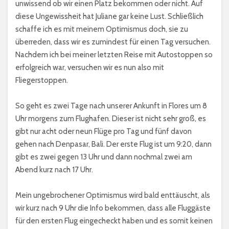
unwissend ob wir einen Platz bekommen oder nicht. Auf
diese Ungewissheit hat Juliane gar keine Lust. Schließlich
schaffe ich es mit meinem Optimismus doch, sie zu
überreden, dass wir es zumindest für einen Tag versuchen.
Nachdem ich bei meiner letzten Reise mit Autostoppen so
erfolgreich war, versuchen wir es nun also mit
Fliegerstoppen.
So geht es zwei Tage nach unserer Ankunft in Flores um 8
Uhr morgens zum Flughafen. Dieser ist nicht sehr groß, es
gibt nur acht oder neun Flüge pro Tag und fünf davon
gehen nach Denpasar, Bali. Der erste Flug ist um 9:20, dann
gibt es zwei gegen 13 Uhr und dann nochmal zwei am
Abend kurz nach 17 Uhr.
Mein ungebrochener Optimismus wird bald enttäuscht, als
wir kurz nach 9 Uhr die Info bekommen, dass alle Fluggäste
für den ersten Flug eingecheckt haben und es somit keinen