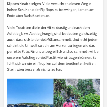
Klippen hinab steigen. Viele versuchten diesen Weg in
hohen Schuhen oder Flipflops zu bezwingen, kamen am
Ende aber Barfuß unten an.
Viele Touristen die in der Hitze durstig und nach dem
Aufstieg bzw. Abstieg hungrig sind, bedeuten gleichzeitig
auch, dass sich leider viel Müll ansammelt. Und nicht jedem
scheint die Umwelt so sehr am Herzen zu liegen wie das
perfekte Foto. Für uns unbegreiflich und so sammeln wir bei
unserem Aufstieg so viel Plastik wie wir tragen können. Es
fühlt sich an wie ein Tropfen auf dem berühmten heißen
Stein, aber besser als nichts zu tun.