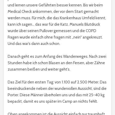
und lernen unsere Gefährten besser kennen. Bis wir beim
Medical Check ankommen, der vor dem Start gemacht
werden muss. Für mich, die das Krankenhaus Umfeld kennt,
kann ich sagen… das war für die Katz. Manuels Blutdruck
wurde über seinen Pullover gemessen und die COPD
Fragen wurde einfach ohne fragen mit „nein“ angekreuzt.
Und das war’s dann auch schon.
Danach geht es zum Anfang des Wanderweges. Nach zwei
Stunden habe ich schon Blasen an den Fersen, aber Zähne
zusammen beißen und weiter geht’s.
Das Ziel für den ersten Tag: von 1.100 auf 2.500 Meter. Das
beeindruckende neben der wundervollen Aussicht, sind die
Porter. Diese Männer überholen uns und das mit 25-40 kg
bepackt, damit es uns später im Camp an nichts fehlt.
Oben angekommen ist die Aussicht einfach nur traumhaft.