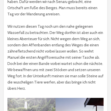
haben. Dafür werden wir nach Senaru gebracht, eine
Ortschaft am Fuße des Berges. Man muss bereits einen
Tag vor der Wanderung anreisen.
Wir nutzen diesen Tag noch um den nahe gelegenen
Wasserfall zu betrachten. Der Weg dorthin ist aber auch ein
kleines Abenteuer für sich. Nicht wegen dem Weg an sich,
sondern den Affenbanden entlang des Weges die einen
zähnefletschend nicht vorbei lassen wollen. So wehrt
Manuel die ersten Angriffsversuche mit seiner Tasche ab.
Doch bei der einen Bande vorbei wartet schon die nächste.
Wir bewaffnen uns mit zwei Stöcken und setzen unseren
Weg fort. In der Unterkunft meinen sie man solle Steine auf
die wuscheligen Tiere werfen, aber das bringe ich nicht
übers Herz.