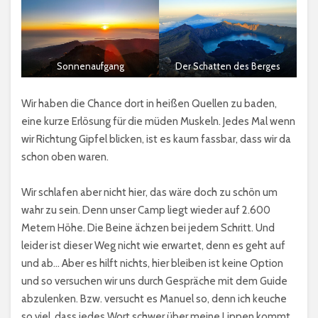
Sonnenaufgang
Der Schatten des Berges
Wir haben die Chance dort in heißen Quellen zu baden,
eine kurze Erlösung für die müden Muskeln. Jedes Mal wenn
wir Richtung Gipfel blicken, ist es kaum fassbar, dass wir da
schon oben waren.
Wir schlafen aber nicht hier, das wäre doch zu schön um
wahr zu sein. Denn unser Camp liegt wieder auf 2.600
Metern Höhe. Die Beine ächzen bei jedem Schritt. Und
leider ist dieser Weg nicht wie erwartet, denn es geht auf
und ab… Aber es hilft nichts, hier bleiben ist keine Option
und so versuchen wir uns durch Gespräche mit dem Guide
abzulenken. Bzw. versucht es Manuel so, denn ich keuche
so viel, dass jedes Wort schwer über meine Lippen kommt.