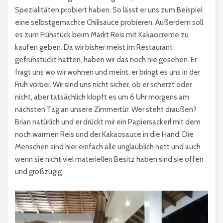
Spezialitäten probiert haben. So lässt er uns zum Beispiel
eine selbstgemachte Chilisauce probieren. Außerdem soll
es zum Frühstück beim Markt Reis mit Kakaocreme zu
kaufen geben. Da wir bisher meist im Restaurant
gefrühstückt hatten, haben wir das noch nie gesehen. Er
fragt uns wo wir wohnen und meint, er bringt es uns in der
Früh vorbei. Wir sind uns nicht sicher, ob er scherzt oder
nicht, aber tatsächlich klopft es um 6 Uhr morgens am
nächsten Tag an unsere Zimmertür. Wer steht draußen?
Brian natürlich und er drückt mir ein Papiersackerl mit dem
noch warmen Reis und der Kakaosauce in die Hand. Die
Menschen sind hier einfach alle unglaublich nett und auch
wenn sie nicht viel materiellen Besitz haben sind sie offen
und großzügig.