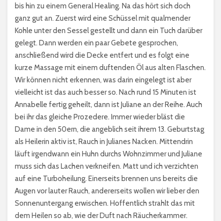
bis hin zu einem General Healing. Na das hört sich doch
ganz gut an. Zuerst wird eine Schüssel mit qualmender
Kohle unter den Sessel gestellt und dann ein Tuch darüber
gelegt. Dann werden ein paar Gebete gesprochen,
anschließend wird die Decke entfert und es folgt eine
kurze Massage mit einem duftenden Öl aus alten Flaschen.
Wir können nicht erkennen, was darin eingelegt ist aber
vielleicht ist das auch besser so. Nach rund 15 Minuten ist
Annabelle fertig geheilt, dann ist Juliane an der Reihe. Auch
bei ihr das gleiche Prozedere. Immer wieder bläst die
Dame in den 50ern, die angeblich seit ihrem 13. Geburtstag
als Heilerin aktiv ist, Rauch in Julianes Nacken. Mittendrin
läuft irgendwann ein Huhn durchs Wohnzimmer und Juliane
muss sich das Lachen verkneifen. Matt und ich verzichten
auf eine Turboheilung. Einerseits brennen uns bereits die
Augen vor lauter Rauch, andererseits wollen wir lieber den
Sonnenuntergang erwischen. Hoffentlich strahlt das mit
dem Heilen so ab, wie der Duft nach Räucherkammer.