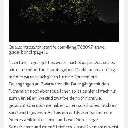
Quelle: https://philstarlife.com/living/768097-travel-
guide-bohol?page=2
Nach fünf Tagen geht es weiter nach Siquijor. Dort soll es
nämlich schöne Tauchspots geben. Direkt am ersten Tag
melden wir uns auch gleich für eine Tour mit drei
Tauchgängen an. Zwar waren die Tauchgänge mit den
Fuchshaien noch abenteuerlicher, so ist es hier einfach nur
zum Genießen. Wir sind zwar beide noch nicht viel
getaucht aber noch nie haben wir ein so schönes, intaktes
Korallenriff gesehen. Außerdem entdecken wir mehrere
Meeresschildkröten, eine rund zwei Meter lange
Seeschlange und einen Steinfisch. Unser Divemaster weist