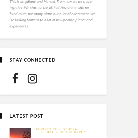
This is us: Juliane and Manuel. From now on, we travel
together. We start on the 16th of November with no
fixed route, not many plans but a lot of excitement. We
´re looking forward to a lot of new people, places and
experiences.
STAY CONNECTED
LATEST POST
ADVENTURE
GENERAL
PEOPLE
PHOTOGRAPHY