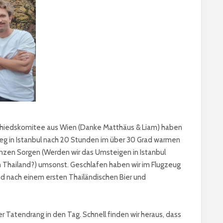
chiedskomitee aus Wien (Danke Matthäus & Liam) haben
ieg in Istanbul nach 20 Stunden im über 30 Grad warmen
 ganzen Sorgen (Werden wir das Umsteigen in Istanbul
 Thailand?) umsonst. Geschlafen haben wir im Flugzeug
und nach einem ersten Thailändischen Bier und
ler Tatendrang in den Tag. Schnell finden wir heraus, dass