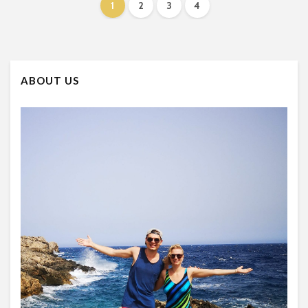
1
2
3
4
ABOUT US