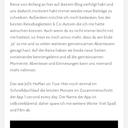
Reise von Anfang an hier auf diesem Blog verfolgt habt und
uns dadurch motiviert habt immer wieder neue Beiträge zu
schreiben. Außerdem möchte ich mich bedanken, bei der
besten Reisebegleiterin & Co-Autorin die ich mir hätte
wünschen können. Auch wenn du es nicht immer leicht mit
mir hattest, so freut es mich umso mehr, dass du am Ende
„Ja“ zu mir und zu vielen weiteren gemeinsamen Abenteuern
gesagt hast. Auf der Reise haben wir beide neue Seiten
voneinander kennengelernt und all die gemeinsamen
Momente, Abenteuer und Erinnerungen kann uns niemand
mehr nehmen.
Das war JuSt-HuMan on Tour. Hier noch einmal im
Schnelldurchlauf die letzten Monate im Zusammenschnitt
der App 1 second every day. Der Name der App ist
selbsterklärend, daher spare ich mir weitere Worte. Viel Spaß
und Film ab: